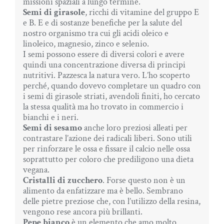
missioni spaziali a lungo termine.
Semi di girasole
, ricchi di vitamine del gruppo E
e B. E e di sostanze benefiche per la salute del
nostro organismo tra cui gli acidi oleico e
linoleico, magnesio, zinco e selenio.
I semi possono essere di diversi colori e avere
quindi una concentrazione diversa di principi
nutritivi. Pazzesca la natura vero. L’ho scoperto
perché, quando dovevo completare un quadro con
i semi di girasole striati, avendoli finiti, ho cercato
la stessa qualità ma ho trovato in commercio i
bianchi e i neri.
Semi di sesamo
anche loro preziosi alleati per
contrastare l’azione dei radicali liberi. Sono utili
per rinforzare le ossa e fissare il calcio nelle ossa
soprattutto per coloro che prediligono una dieta
vegana.
Cristalli di zucchero
. Forse questo non è un
alimento da enfatizzare ma è bello. Sembrano
delle pietre preziose che, con l’utilizzo della resina,
vengono rese ancora più brillanti.
Pepe bianco
è un elemento che amo molto