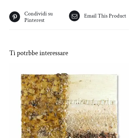
Condividi su
Email This Product
Pinterest
Prodotti correlati
AGGIUNGI AL CARRELLO
/
DETTAGLI